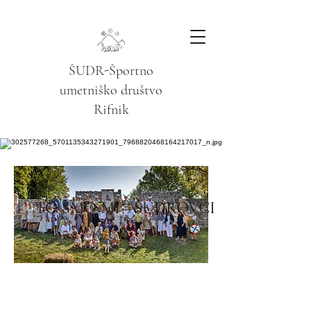
ŠUDR-Športno
umetniško društvo
Rifnik
TO SMO MI - ŠUDROVCI
Dobrodošli na
spletni strani