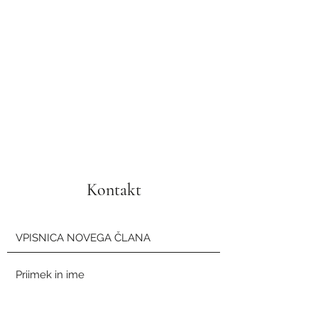
Prirejamo številne dogodke,
druženja, športne prireditve,
organiziramo pohode, športne
vadbe, poletne kampe...
Izpolni vpisnico in se nam
pridruži, ne bo ti žal!
Kontakt