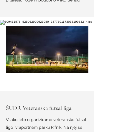
pilatesa, joge in podobno v IKC Šentjur.
ŠUDR Veteranska futsal liga
Vsako leto organiziramo
veteransko futsal
ligo v Športnem parku Rifnik. Na njej se