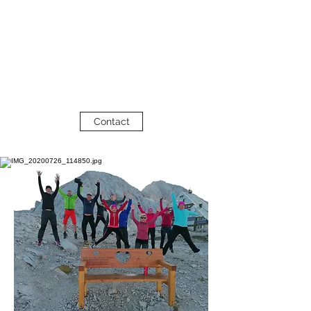
ŠUDR - Športno
umetniškega društv
a
Rifnik
Contact