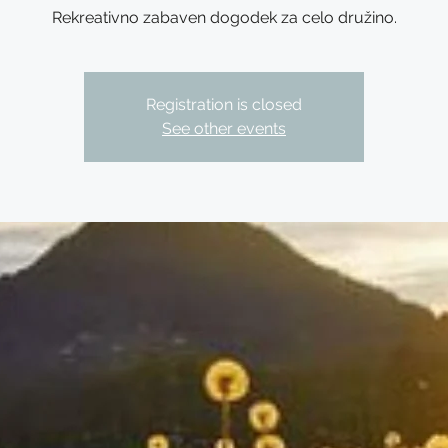
Rekreativno zabaven dogodek za celo družino.
Registration is closed
See other events