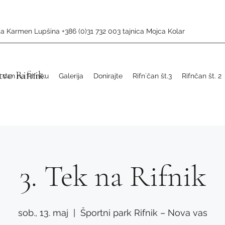
a Karmen Lupšina +386 (0)31 732 003 tajnica Mojca Kolar
vo Rifnik
i dan na Rifniku
Galerija
Donirajte
Rifn´čan št.3
Rifnčan št. 2
3. Tek na Rifnik
sob., 13. maj
  |  
Športni park Rifnik – Nova vas