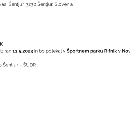
vas, Šentjur, 3230 Šentjur, Slovenia
IK
iziran 
13.5.2023
 in bo potekal v 
Športnem parku Rifnik v Novi
o Šentjur – ŠUDR