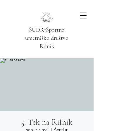
ŠUDR-Športno
umetniško društvo
Rifnik
5. Tek na Rifnik
sob., 17. maj
  |  
Šentjur